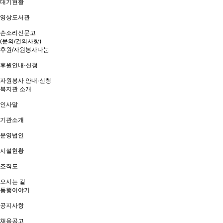
대기현황
영상도서관
손소리신문고
(문의/건의사항)
후원/자원봉사나눔
후원안내·신청
자원봉사 안내·신청
복지관 소개
인사말
기관소개
운영법인
시설현황
조직도
오시는 길
동행이야기
공지사항
채용공고