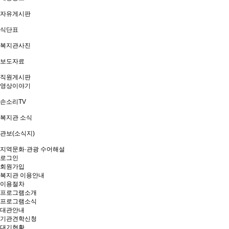
자유게시판
식단표
복지관사진
보도자료
직원게시판
영상이야기
손소리TV
복지관 소식
관보(소식지)
지역문화·관광 수어해설
로그인
회원가입
복지관 이용안내
이용절차
프로그램소개
프로그램소식
대관안내
기관견학신청
대기현황