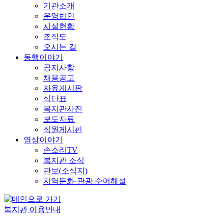
기관소개
운영법인
시설현황
조직도
오시는 길
동행이야기
공지사항
채용공고
자유게시판
식단표
복지관사진
보도자료
직원게시판
영상이야기
손소리TV
복지관 소식
관보(소식지)
지역문화·관광 수어해설
복지관 이용안내