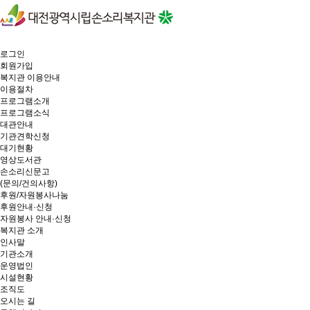
로그인
회원가입
복지관 이용안내
이용절차
프로그램소개
프로그램소식
대관안내
기관견학신청
대기현황
영상도서관
손소리신문고
(문의/건의사항)
후원/자원봉사나눔
후원안내·신청
자원봉사 안내·신청
복지관 소개
인사말
기관소개
운영법인
시설현황
조직도
오시는 길