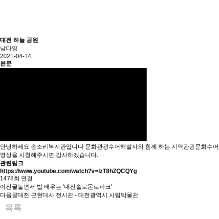
대전 하늘 공원
남다영
2021-04-14
본문
안녕하세요 손소리복지관입니다 문화관광수어해설사와 함께 하는 지역관광문화수어해
영상을 시청해주시면 감사하겠습니다.
관련링크
https://www.youtube.com/watch?v=lzT8hZQCQYg
1478회 연결
이전글
놀면서 법 배우는 '대전솔로몬로파크'
다음글
대전 근현대사 전시관 - 대전광역시 시립박물관
목록