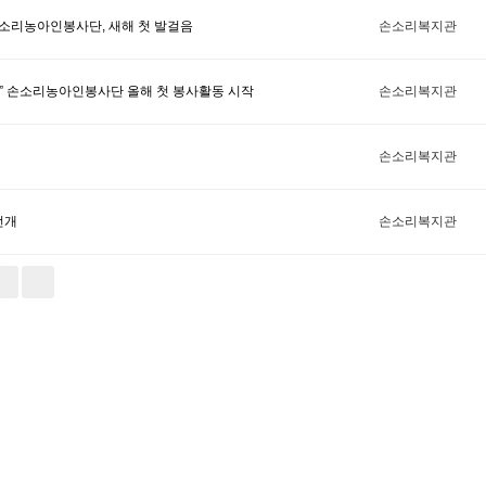
손소리농아인봉사단, 새해 첫 발걸음
손소리복지관
다” 손소리농아인봉사단 올해 첫 봉사활동 시작
손소리복지관
손소리복지관
전개
손소리복지관