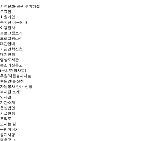
지역문화·관광 수어해설
로그인
회원가입
복지관 이용안내
이용절차
프로그램소개
프로그램소식
대관안내
기관견학신청
대기현황
영상도서관
손소리신문고
(문의/건의사항)
후원/자원봉사나눔
후원안내·신청
자원봉사 안내·신청
복지관 소개
인사말
기관소개
운영법인
시설현황
조직도
오시는 길
동행이야기
공지사항
채용공고