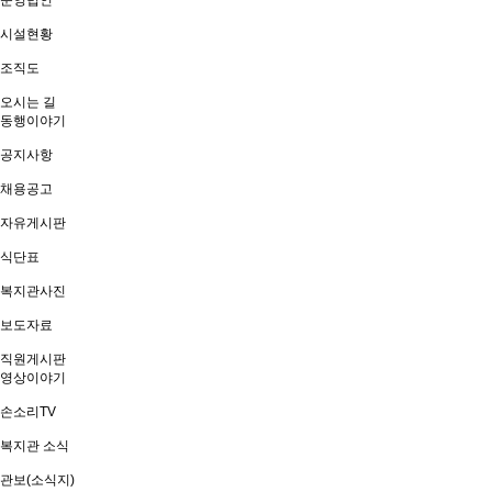
운영법인
시설현황
조직도
오시는 길
동행이야기
공지사항
채용공고
자유게시판
식단표
복지관사진
보도자료
직원게시판
영상이야기
손소리TV
복지관 소식
관보(소식지)