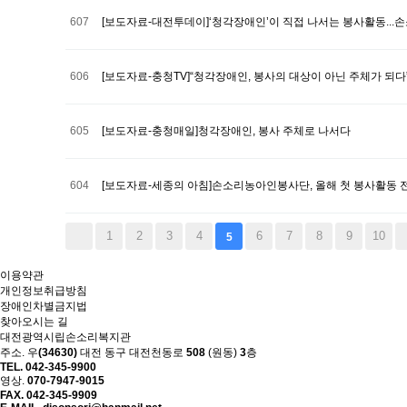
607
[보도자료-대전투데이]‘청각장애인’이 직접 나서는 봉사활동...
606
[보도자료-충청TV]“청각장애인, 봉사의 대상이 아닌 주체가 되
605
[보도자료-충청매일]청각장애인, 봉사 주체로 나서다
604
[보도자료-세종의 아침]손소리농아인봉사단, 올해 첫 봉사활동 
1
2
3
4
6
7
8
9
10
5
이용약관
개인정보취급방침
장애인차별금지법
찾아오시는 길
대전광역시립손소리복지관
주소. 우
(34630)
대전 동구 대전천동로
508
(원동)
3
층
TEL. 042-345-9900
영상.
070-7947-9015
FAX. 042-345-9909