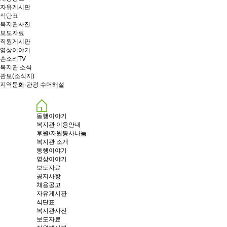
자유게시판
식단표
복지관사진
보도자료
직원게시판
영상이야기
손소리TV
복지관 소식
관보(소식지)
지역문화·관광 수어해설
동행이야기
복지관 이용안내
후원/자원봉사나눔
복지관 소개
동행이야기
영상이야기
보도자료
공지사항
채용공고
자유게시판
식단표
복지관사진
보도자료